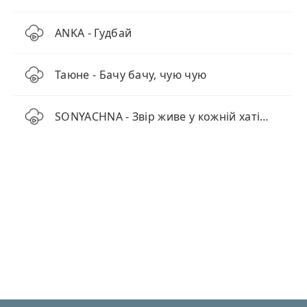
ANKA - Гудбай
Таюне - Бачу бачу, чую чую
SONYACHNA - Звір живе у кожній хаті (AI Cover Remix)