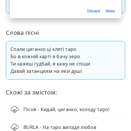
Скачати пісню
Discard
Allow
Слова пісні
Спали циганко ці кляті таро
Бо в кожній карті я бачу зеро
Ти кажеш гудбай, я кажу не спіши
Давай затанцюєм на лезі душі
Схожі за змістом:
Пісня - Кидай, циганко, колоду таро!
BURLA - На таро випаде любов