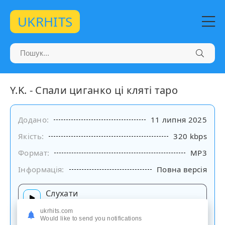
UKRHITS
Y.K. - Спали циганко ці кляті таро
Додано:
11 липня 2025
Якість:
320 kbps
Формат:
MP3
Інформація:
Повна версія
Слухати
на сайті
ukrhits.com
Would like to send you notifications