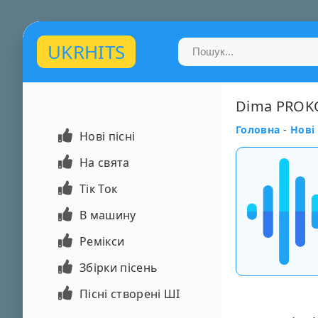
UKRHITS
Dima PROKO
Головна
-
Нові 
Нові пісні
На свята
Тік Ток
В машину
Ремікси
Збірки пісень
Пісні створені ШІ