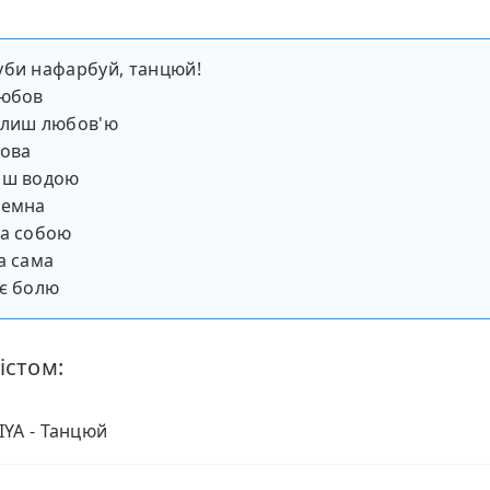
уби нафарбуй, танцюй!
любов
 лиш любов'ю
лова
иш водою
земна
за собою
а сама
є болю
істом:
YA - Танцюй