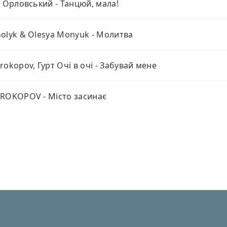
й Орловський - Танцюй, мала!
olyk & Olesya Monyuk - Молитва
rokopov, Гурт Очі в очі - Забувай мене
ROKOPOV - Місто засинає