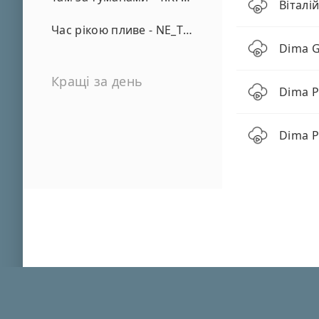
Віталі
Час рікою пливе - NE_TVOYA_MRIYA
Dima G
Кращі за день
Dima P
Dima P