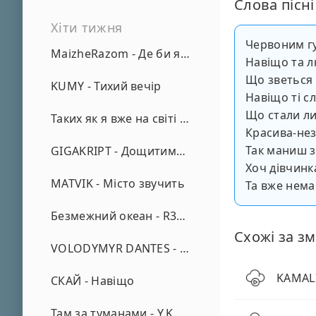
Слова пісні
Хіти тижня
Червоним г
MaizheRazom - Де би я не був
Навіщо та 
Що зветься
KUMY - Тихий вечір
Навіщо ті с
Що стали л
Таких як я вже на світі нема - А. Малярник
Красива-не
Так маниш 
GIGAKRIPT - Дощитиме зима
Хоч дівчинк
MATVIK - Місто звучить
Та вже нема
Безмежний океан - R3phase
Схожі за зм
VOLODYMYR DANTES - Просто кохаю (REMIX)
KAMALI
СКАЙ - Навіщо
Там за туманами - Y.K. Music