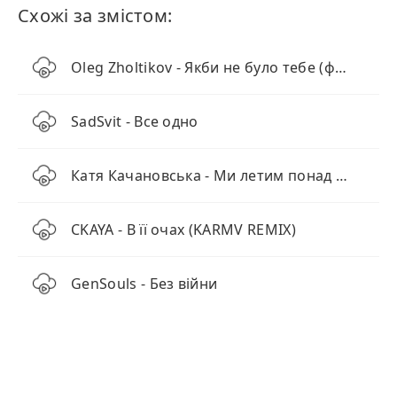
Схожі за змістом:
Oleg Zholtikov - Якби не було тебе (французська пісня)
SadSvit - Все одно
Катя Качановська - Ми летим понад хмарами (KARMV REMIX)
CKAYA - В її очах (KARMV REMIX)
GenSouls - Без війни