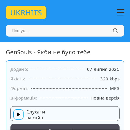
UKRHITS
GenSouls - Якби не було тебе
Додано:
07 липня 2025
Якість:
320 kbps
Формат:
MP3
Інформація:
Повна версія
Слухати
на сайті