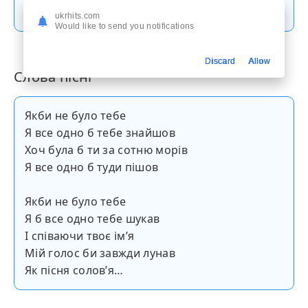
Скачати пісню
ukrhits.com
Would like to send you notifications
Discard
Allow
Слова пісні
Якби не було тебе
Я все одно б тебе знайшов
Хоч була б ти за сотню морів
Я все одно б туди пішов
Якби не було тебе
Я б все одно тебе шукав
І співаючи твоє ім’я
Мій голос би завжди лунав
Як пісня солов’я…