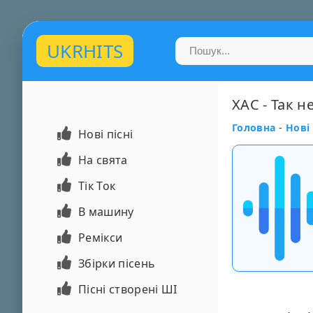
UKRHITS
ХАС - Так н
Головна
-
Нові 
Нові пісні
На свята
Тік Ток
В машину
Ремікси
Збірки пісень
Пісні створені ШІ