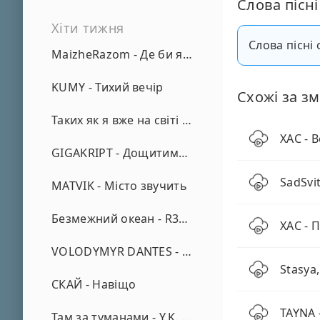
Слова пісні
Хіти тижня
Слова пісні 
MaizheRazom - Де би я не був
KUMY - Тихий вечір
Схожі за зм
Таких як я вже на світі нема - А. Малярник
ХАС - B
GIGAKRIPT - Дощитиме зима
SadSvit
MATVIK - Місто звучить
Безмежний океан - R3phase
ХАС - 
VOLODYMYR DANTES - Просто кохаю (REMIX)
Stasya,
СКАЙ - Навіщо
TAYNA 
Там за туманами - Y.K. Music