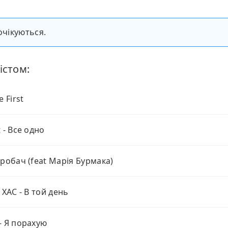
очікуються.
істом:
e First
 - Все одно
Пробач (feat Марія Бурмака)
 ХАС - В той день
- Я порахую