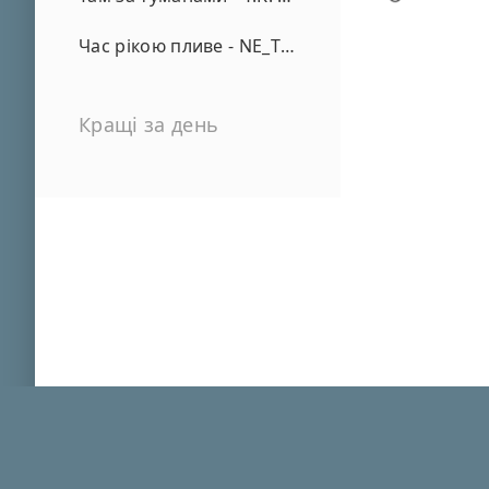
Час рікою пливе - NE_TVOYA_MRIYA
Кращі за день