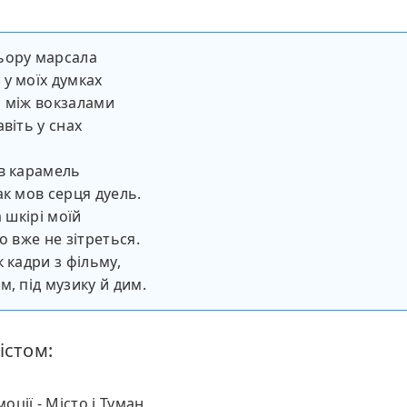
ьору марсала
у моїх думках
 між вокзалами
віть у снах
в карамель
ак мов серця дуель.
а шкірі моїй
о вже не зітреться.
 кадри з фільму,
м, під музику й дим.
істом:
оції - Місто і Туман