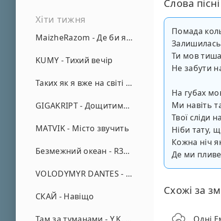
Слова пісні
Хіти тижня
Помада кол
MaizheRazom - Де би я не був
Залишилась 
Ти мов тиша
KUMY - Тихий вечір
Не забути на
Таких як я вже на світі нема - А. Малярник
На губах мо
Ми навіть т
GIGAKRIPT - Дощитиме зима
Твої сліди н
MATVIK - Місто звучить
Ніби тату, щ
Кожна ніч як
Безмежний океан - R3phase
Де ми пливе
VOLODYMYR DANTES - Просто кохаю (REMIX)
Схожі за зм
СКАЙ - Навіщо
Там за туманами - Y.K. Music
Одні Ем