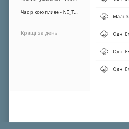
Час рікою пливе - NE_TVOYA_MRIYA
Мальва
Кращі за день
Одні Е
Одні Ем
Одні Е