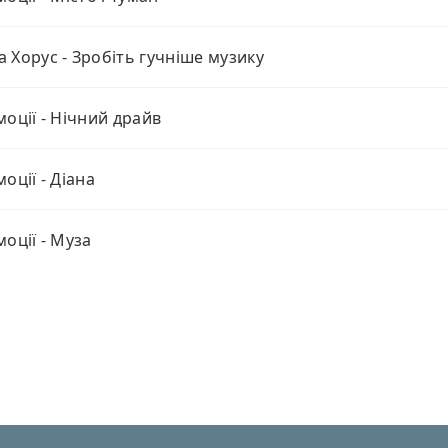
 Хорус - Зробіть гучніше музику
моції - Нічний драйв
оції - Діана
моції - Муза