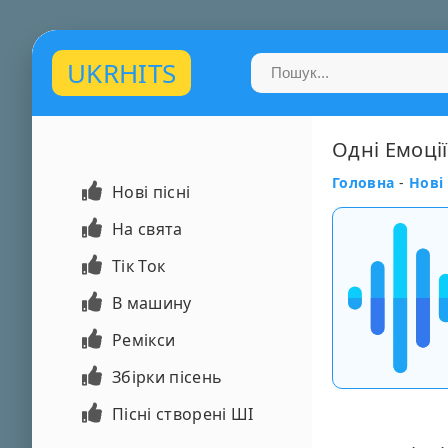
UKRHITS
Одні Емоці
Головна
-
Нові 
Нові пісні
На свята
Тік Ток
В машину
Ремікси
Збірки пісень
Пісні створені ШІ