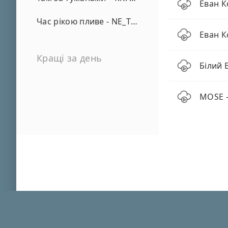
Еван К
Час рікою пливе - NE_TVOYA_MRIYA
Еван К
Кращі за день
Білий 
MOSE -