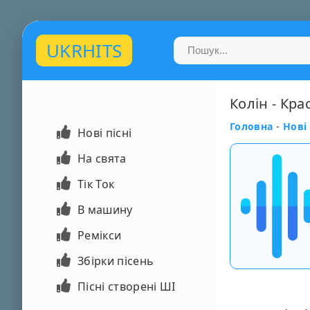
UKRHITS
Колін - Кр
Головна
-
Нові 
Нові пісні
На свята
Тік Ток
В машину
Ремікси
Збірки пісень
Пісні створені ШІ