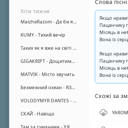
Слова пісні
Хіти тижня
Якщо нрави
MaizheRazom - Де би я не був
Пацанчику п
Місяць в не
KUMY - Тихий вечір
Вона із сер
Таких як я вже на світі нема - А. Малярник
Якщо нрави
Пацанчику п
GIGAKRIPT - Дощитиме зима
Місяць в не
MATVIK - Місто звучить
Вона із сер
Безмежний океан - R3phase
Схожі за зм
VOLODYMYR DANTES - Просто кохаю (REMIX)
YAROMI
СКАЙ - Навіщо
Там за туманами - Y.K. Music