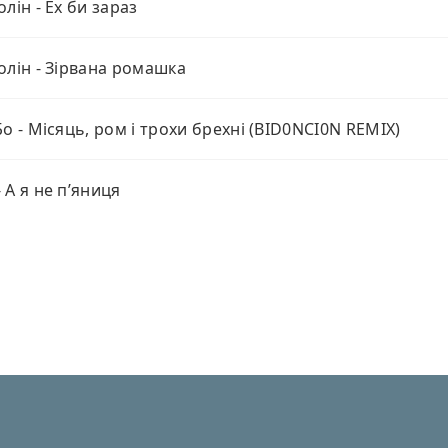
олін - Ех би зараз
олін - Зірвана ромашка
Бо - Місяць, ром і трохи брехні (BID0NCI0N REMIX)
 А я не пʼяниця