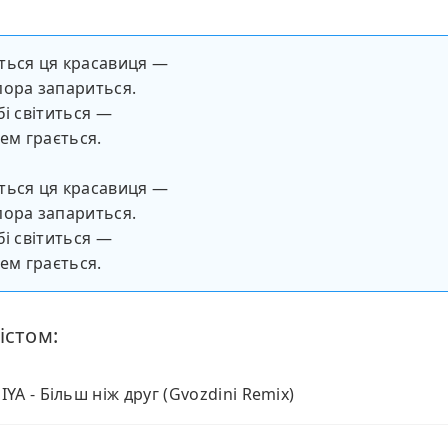
ться ця красавиця —
ора запариться.
бі світиться —
цем грається.
ться ця красавиця —
ора запариться.
бі світиться —
цем грається.
істом:
YA - Більш ніж друг (Gvozdini Remix)