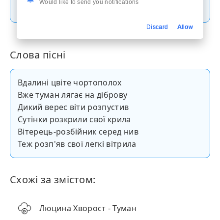
Скачати пісню
Would like to send you notifications
Discard
Allow
Слова пісні
Вдалині цвіте чортополох
Вже туман лягає на діброву
Дикий верес віти розпустив
Сутінки розкрили свої крила
Вітерець-розбійник серед нив
Теж розп'яв свої легкі вітрила
Схожі за змістом:
Люцина Хворост - Туман