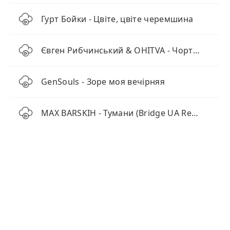
Гурт Бойки - Цвіте, цвіте черемшина
Євген Рибчинський & OHITVA - Чортополох (Наживо)
GenSouls - Зоре моя вечірняя
MAX BARSKIH - Тумани (Bridge UA Remix)