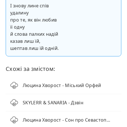
І знову лине спів
удалину
про те, як він любив
її одну
й слова палких надій
казав лиш їй,
шептав лиш їй одній.
Схожі за змістом:
Люцина Хворост - Міський Орфей
SKYLERR & SANARIA - Дзвін
Люцина Хворост - Сон про Севастополь