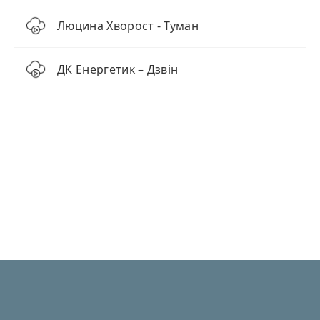
Люцина Хворост - Туман
ДК Енергетик – Дзвін