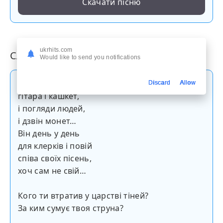
Скачати пісню
ukrhits.com
Слова пісні
Would like to send you notifications
Міський Орфей
Discard
Allow
гітара і кашкет,
і погляди людей,
і дзвін монет…
Він день у день
для клерків і повій
співа своїх пісень,
хоч сам не свій…
Кого ти втратив у царстві тіней?
За ким сумує твоя струна?