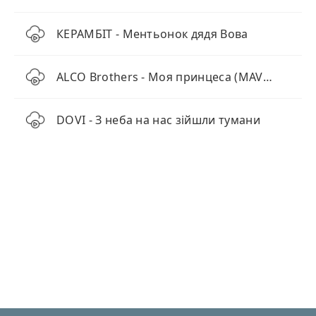
КЕРАМБІТ - Ментьонок дядя Вова
ALCO Brothers - Моя принцеса (MAVER Remix)
DOVI - З неба на нас зійшли тумани