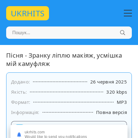
UKRHITS
Пісня - Зранку ліплю макіяж, усмішка
мій камуфляж
Додано:
26 червня 2025
Якість:
320 kbps
Формат:
MP3
Інформація:
Повна версія
Слухати
ukrhits.com
на сайті
Would like to send you notifications