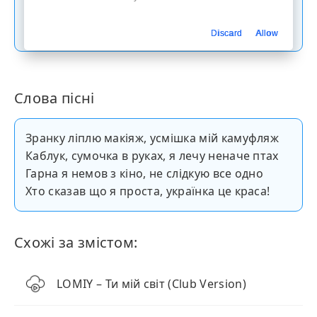
Скачати пісню
Discard
Allow
Слова пісні
Зранку ліплю макіяж, усмішка мій камуфляж
Каблук, сумочка в руках, я лечу неначе птах
Гарна я немов з кіно, не слідкую все одно
Хто сказав що я проста, українка це краса!
Схожі за змістом:
LOMIY – Ти мій світ (Club Version)