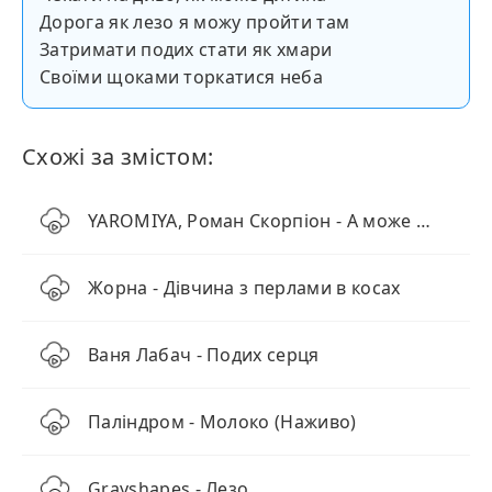
Дорога як лезо я можу пройти там
Затримати подих стати як хмари
Своїми щоками торкатися неба
Схожі за змістом:
YAROMIYA, Роман Скорпіон - А може (KARMV REMIX)
Жорна - Дівчина з перлами в косах
Ваня Лабач - Подих серця
Паліндром - Молоко (Наживо)
Grayshapes - Лезо