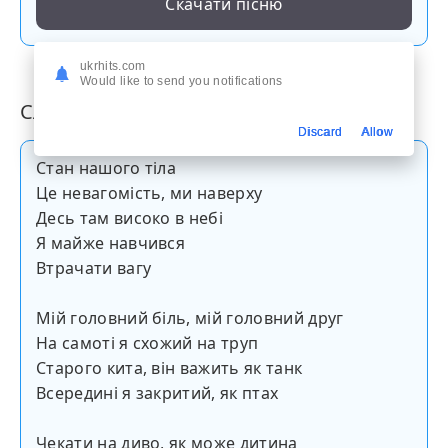
Скачати пісню
ukrhits.com
Would like to send you notifications
Слова пісні
Discard
Allow
Стан нашого тіла
Це невагомість, ми наверху
Десь там високо в небі
Я майже навчився
Втрачати вагу
Мій головний біль, мій головний друг
На самоті я схожий на труп
Старого кита, він важить як танк
Всередині я закритий, як птах
Чекати на диво, як може дитина