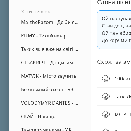
Слова пісні
Хіти тижня
Ой наступал
MaizheRazom - Де би я не був
Став дощ на
Ой там збир
KUMY - Тихий вечір
До корчми г
Таких як я вже на світі нема - А. Малярник
Схожі за зм
GIGAKRIPT - Дощитиме зима
MATVIK - Місто звучить
100лиц
Безмежний океан - R3phase
Таня Д
VOLODYMYR DANTES - Просто кохаю (REMIX)
MC PCI
СКАЙ - Навіщо
Там за туманами - Y.K. Music