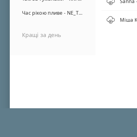
Sanna 
Час рікою пливе - NE_TVOYA_MRIYA
Міша К
Кращі за день