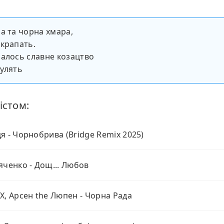
а та чорна хмара,
крапать.
алось славне козацтво
улять
істом:
я - Чорнобрива (Bridge Remix 2025)
яченко - Дощ... Любов
X, Арсен the Люпен - Чорна Рада