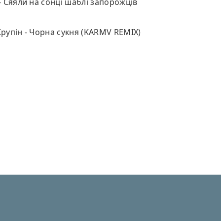
- Сяяли на сонці шаблі запорожців
рупін - Чорна сукня (KARMV REMIX)