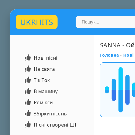
UKRHITS
SANNA - Ой
Головна
-
Нові 
Нові пісні
На свята
Тік Ток
В машину
Ремікси
Збірки пісень
Пісні створені ШІ