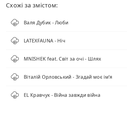
Схожі за змістом:
Валя Дубик - Люби
LATEXFAUNA - Ніч
MNISHEK feat. Світ за очі - Шлях
Віталій Орловський - Згадай моє імʼя
EL Кравчук - Війна завжди війна