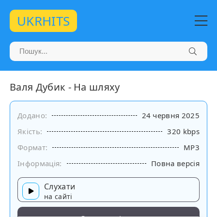
UKRHITS
Валя Дубик - На шляху
Додано:
24 червня 2025
Якість:
320 kbps
Формат:
MP3
Інформація:
Повна версія
Слухати
на сайті