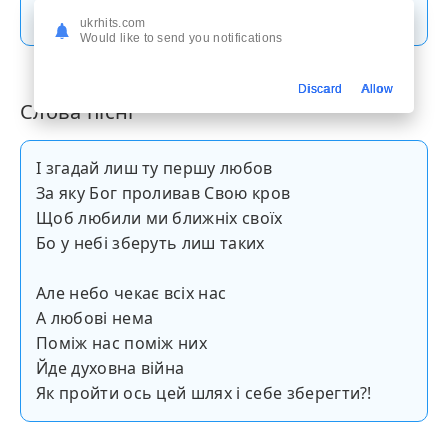
Скачати пісню
ukrhits.com
Would like to send you notifications
Discard
Allow
Слова пісні
І згадай лиш ту першу любов
За яку Бог проливав Свою кров
Щоб любили ми ближніх своїх
Бо у небі зберуть лиш таких
Але небо чекає всіх нас
А любові нема
Поміж нас поміж них
Йде духовна війна
Як пройти ось цей шлях і себе зберегти?!