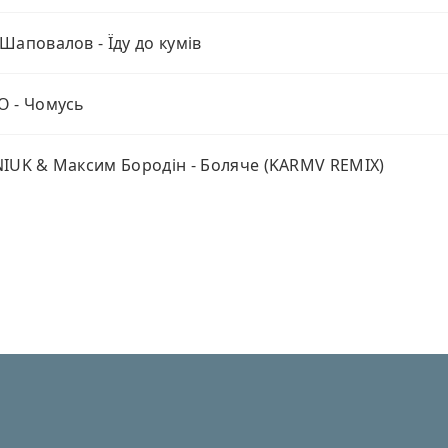
Шаповалов - Їду до кумів
О - Чомусь
IUK & Максим Бородін - Боляче (KARMV REMIX)