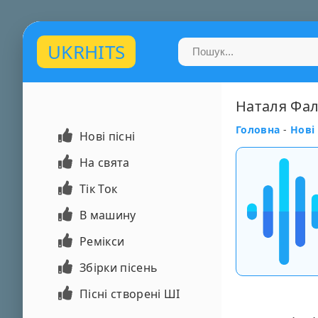
UKRHITS
Наталя Фалі
Головна
-
Нові 
Нові пісні
На свята
Тік Ток
В машину
Ремікси
Збірки пісень
Пісні створені ШІ