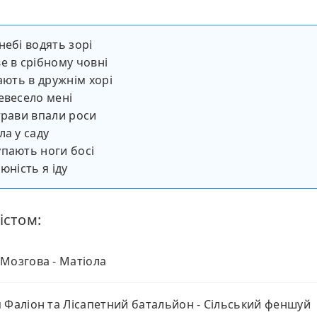
небі водять зорі
е в срібному човні
вають в дружнім хорі
евесело мені
трави впали роси
ла у саду
пають ноги босі
юність я іду
істом:
Мозгова - Матіола
 Фаліон та Лісапетний батальйон - Сільський феншуй