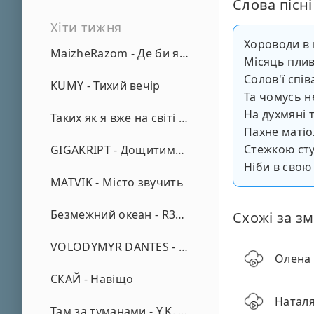
Слова пісні
Хіти тижня
Хороводи в 
MaizheRazom - Де би я не був
Місяць плив
Солов'ї спі
KUMY - Тихий вечір
Та чомусь н
На духмяні 
Таких як я вже на світі нема - А. Малярник
Пахне матіо
Стежкою сту
GIGAKRIPT - Дощитиме зима
Ніби в свою 
MATVIK - Місто звучить
Безмежний океан - R3phase
Схожі за зм
VOLODYMYR DANTES - Просто кохаю (REMIX)
Олена 
СКАЙ - Навіщо
Наталя
Там за туманами - Y.K. Music