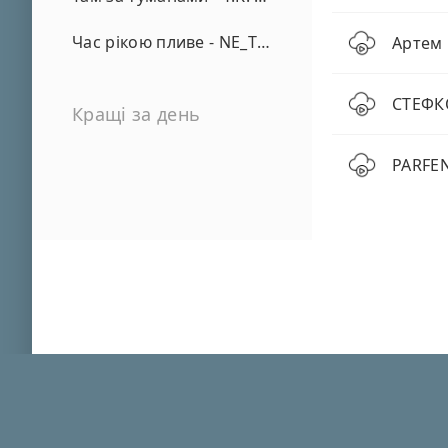
Час рікою пливе - NE_TVOYA_MRIYA
Артем 
СТЕФК
Кращі за день
PARFEN