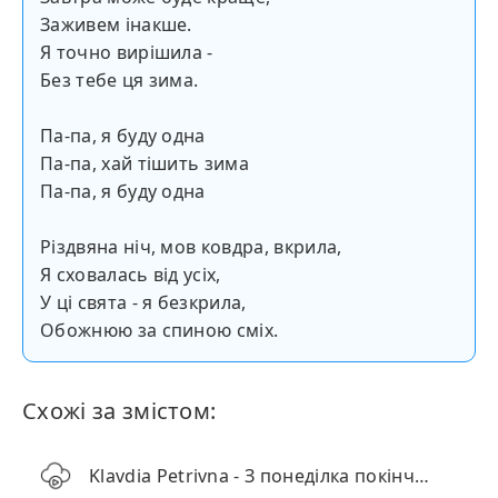
Заживем інакше.
Я точно вирішила -
Без тебе ця зима.
Па-па, я буду одна
Па-па, хай тішить зима
Па-па, я буду одна
Різдвяна ніч, мов ковдра, вкрила,
Я сховалась від усіх,
У ці свята - я безкрила,
Обожнюю за спиною сміх.
Схожі за змістом:
Klavdia Petrivna - З понеділка покінчу з усім