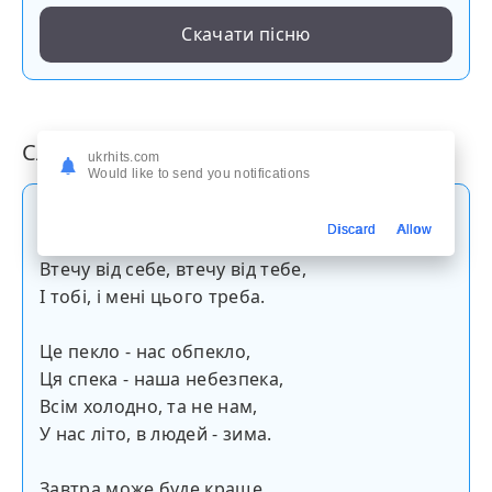
Скачати пісню
Слова пісні
ukrhits.com
Would like to send you notifications
З понеділка покінчу з усім -
Discard
Allow
Зміню ключі, поміняю дім.
Втечу від себе, втечу від тебе,
І тобі, і мені цього треба.
Це пекло - нас обпекло,
Ця спека - наша небезпека,
Всім холодно, та не нам,
У нас літо, в людей - зима.
Завтра може буде краще,