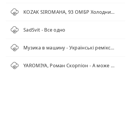
KOZAK SIROMAHA, 93 ОМБР Холодний Яр - Заживем
SadSvit - Все одно
Музика в машину - Українські ремікси від BID0NCI0N
YAROMIYA, Роман Скорпіон - А може (KARMV REMIX)