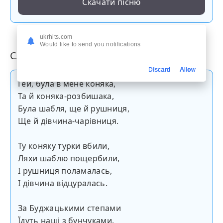
Скачати пісню
ukrhits.com
Would like to send you notifications
Слова пісні
Discard
Allow
Гей, була в мене коняка,
Та й коняка-розбишака,
Була шабля, ще й рушниця,
Ще й дівчина-чарівниця.
Ту коняку турки вбили,
Ляхи шаблю пощербили,
І рушниця поламалась,
І дівчина відцуралась.
За Буджацькими степами
Їдуть наші з бунчуками.