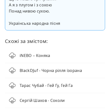
А я з плугом і з сохою
Понад нивою сухою.
Українська народна пісня
Схожі за змістом:
iNEBO – Коняка
BlackDJuf - Чорна рілля ізорана
Тарас Чубай - Гей Гу, Гей Га
Сергій Шахов - Соколи