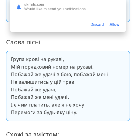
ukrhits.com
Скачати пісню
Would like to send you notifications
Discard
Allow
Слова пісні
Група крові на рукаві,
Мій порядковий номер на рукаві.
Побажай же удачі в бою, побажай мені
Не залишитись у цій траві
Побажай же удачі,
Побажай же мені удачі.
І є чим платить, але я не хочу
Перемоги за будь-яку ціну.
Схожі за змістом: