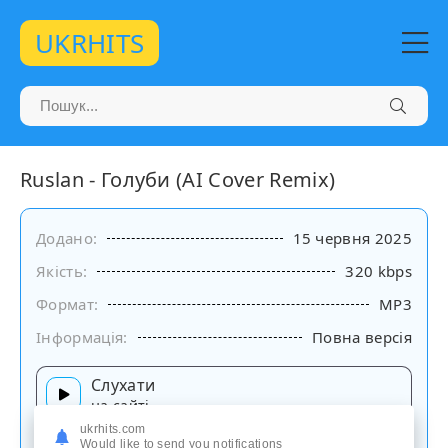
UKRHITS
Ruslan - Голуби (AI Cover Remix)
Додано:
15 червня 2025
Якість:
320 kbps
Формат:
MP3
Інформація:
Повна версія
Слухати
на сайті
ukrhits.com
Would like to send you notifications