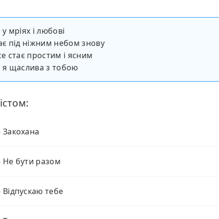
 у мріях і любові
тає під ніжним небом знову
се стає простим і ясним
і я щаслива з тобою
істом:
 - Закохана
 - Не бути разом
 - Відпускаю тебе