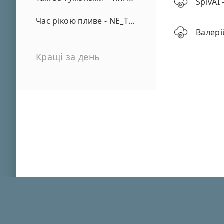
SpivAI 
Час рікою пливе - NE_TVOYA_MRIYA
Валері
Кращі за день