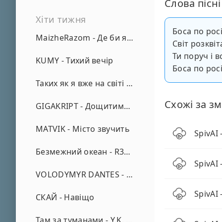
Слова пісні
Хіти тижня
Боса по росі
MaizheRazom - Де би я не був
Світ розкві
Ти поруч і в
KUMY - Тихий вечір
Боса по рос
Таких як я вже на світі нема - А. Малярник
Схожі за зм
GIGAKRIPT - Дощитиме зима
MATVIK - Місто звучить
SpivAI
Безмежний океан - R3phase
SpivAI
VOLODYMYR DANTES - Просто кохаю (REMIX)
SpivAI
СКАЙ - Навіщо
Там за туманами - Y.K. Music