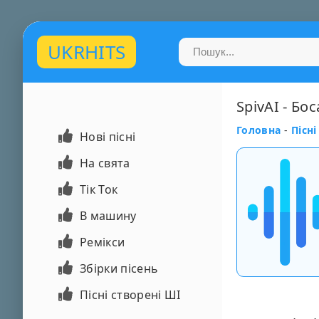
UKRHITS
SpivAI - Бос
Головна
-
Пісні
Нові пісні
На свята
Тік Ток
В машину
Ремікси
Збірки пісень
Пісні створені ШІ