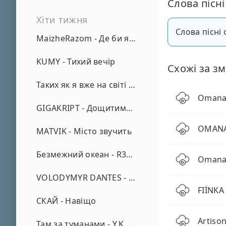
Слова пісні
Хіти тижня
Слова пісні 
MaizheRazom - Де би я не був
KUMY - Тихий вечір
Схожі за зм
Таких як я вже на світі нема - А. Малярник
Omana 
GIGAKRIPT - Дощитиме зима
OMANA
MATVIK - Місто звучить
Безмежний океан - R3phase
Omana 
VOLODYMYR DANTES - Просто кохаю (REMIX)
FIЇNKA
СКАЙ - Навіщо
Artiso
Там за туманами - Y.K. Music