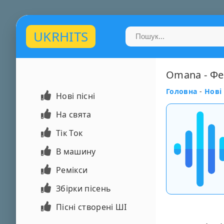
UKRHITS
Omana - Фе
Головна
-
Нові 
Нові пісні
На свята
Тік Ток
В машину
Ремікси
Збірки пісень
Пісні створені ШІ