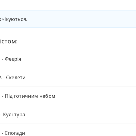
очікуються.
істом:
- Феєрія
 - Скелети
- Під готичним небом
 - Культура
n - Спогади