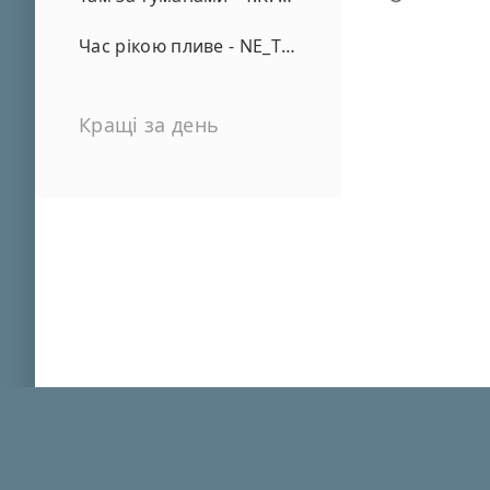
Час рікою пливе - NE_TVOYA_MRIYA
Кращі за день