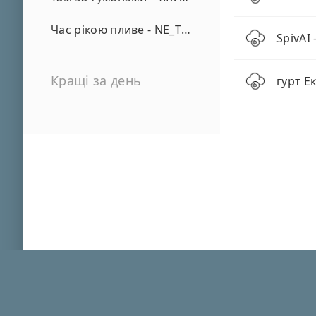
Час рікою пливе - NE_TVOYA_MRIYA
SpivAI 
Кращі за день
гурт Е