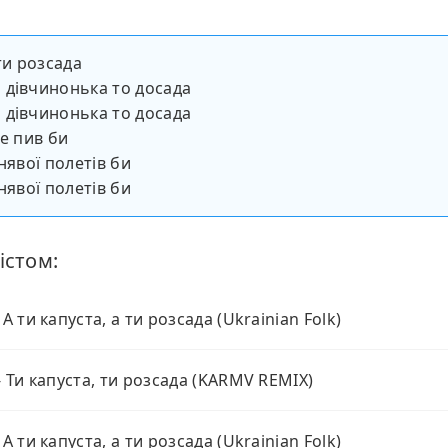
ти розсада
 дівчинонька то досада
 дівчинонька то досада
 не пив би
нявої полетів би
нявої полетів би
істом:
 А ти капуста, а ти розсада (Ukrainian Folk)
 - Ти капуста, ти розсада (KARMV REMIX)
 А ти капуста, а ти розсада (Ukrainian Folk)