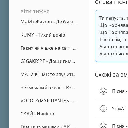
Слова пісні
Хіти тижня
Ти капуста, 
MaizheRazom - Де би я не був
Що чорнява
Що чорнява
KUMY - Тихий вечір
І не їв би, і
А до тої чор
Таких як я вже на світі нема - А. Малярник
А до тої чор
GIGAKRIPT - Дощитиме зима
Схожі за зм
MATVIK - Місто звучить
Безмежний океан - R3phase
Пісня -
VOLODYMYR DANTES - Просто кохаю (REMIX)
SpivAI
СКАЙ - Навіщо
Пісня -
Там за туманами - Y.K. Music