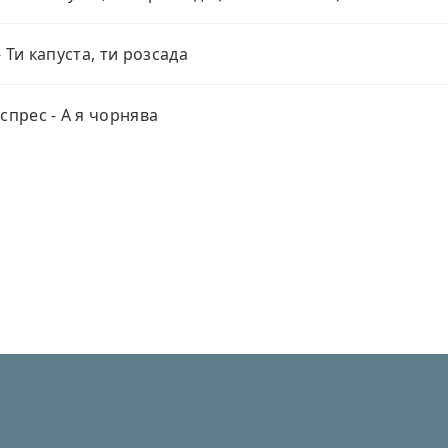
- Ти капуста, ти розсада
кспрес - А я чорнява