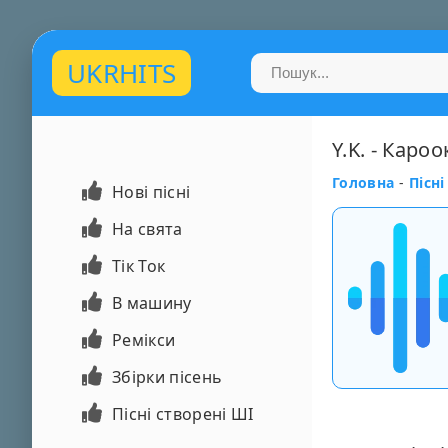
UKRHITS
Y.K. - Кароо
Головна
-
Пісні
Нові пісні
На свята
Тік Ток
В машину
Ремікси
Збірки пісень
Пісні створені ШІ