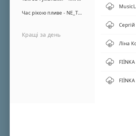
MusicL
Час рікою пливе - NE_TVOYA_MRIYA
Сергій
Кращі за день
Ліна К
FIЇNKA
FIЇNKA