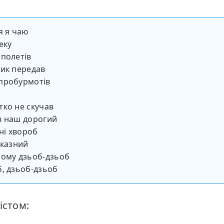
я я чаю
еку
полетів
ик передав
пробурмотів
ко не скучав
в наш дорогий
 ні хвороб
аказний
йому дзьоб-дзьоб
, дзьоб-дзьоб
істом: