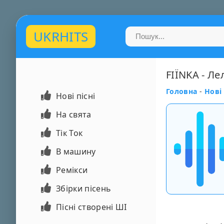
UKRHITS
FIЇNKA - Ле
Головна
-
Нові 
Нові пісні
На свята
Тік Ток
В машину
Ремікси
Збірки пісень
Пісні створені ШІ