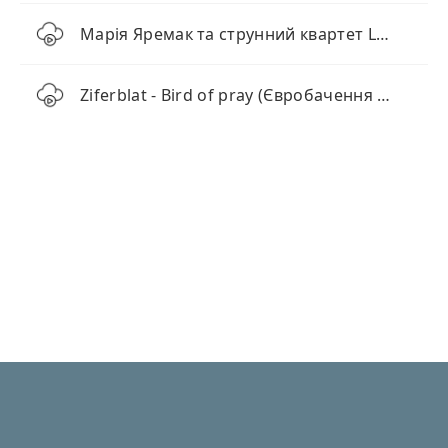
Марія Яремак та струнний квартет Liberté - Щедрик у стилі фентезі
Ziferblat - Bird of pray (Євробачення 2025)