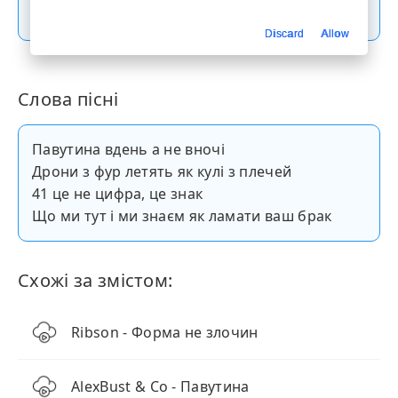
Скачати пісню
Discard
Allow
Слова пісні
Павутина вдень а не вночі
Дрони з фур летять як кулі з плечей
41 це не цифра, це знак
Що ми тут і ми знаєм як ламати ваш брак
Схожі за змістом:
Ribson - Форма не злочин
AlexBust & Co - Павутина