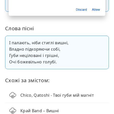
Скачати пісню
Discard
Allow
Слова пісні
І палають, ніби стиглі вишні,
Владно підкоряючи собі,
Губи неціловані і грішні,
Очі божевільно голубі.
Схожі за змістом:
Chico, Qatoshi - Твої губи мій магніт
Край Band – Вишні