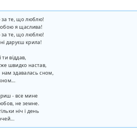
ю за те, що люблю!
 тобою я щаслива!
ю за те, що люблю!
ені даруєш крила!
і ти віддав,
уже швидко настав,
 нам здавалась сном,
кном...
ориш - все мине
любов, не земне.
ільки ніч і день
очей...