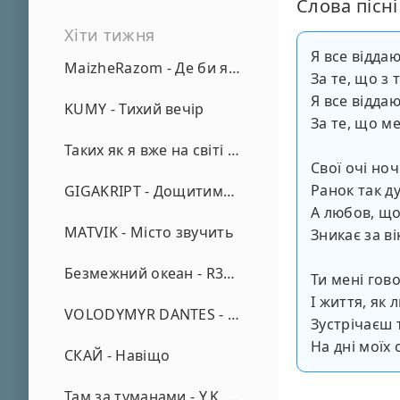
Слова пісні
Хіти тижня
Я все відда
MaizheRazom - Де би я не був
За те, що з
Я все відда
KUMY - Тихий вечір
За те, що м
Таких як я вже на світі нема - А. Малярник
Свої очі ноч
Ранок так д
GIGAKRIPT - Дощитиме зима
А любов, що
MATVIK - Місто звучить
Зникає за ві
Безмежний океан - R3phase
Ти мені гов
І життя, як 
VOLODYMYR DANTES - Просто кохаю (REMIX)
Зустрічаєш т
На дні моїх 
СКАЙ - Навіщо
Там за туманами - Y.K. Music