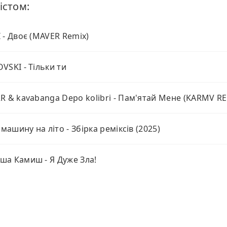
істом:
 - Двоє (MAVER Remix)
VSKI - Тільки ти
R & kavabanga Depo kolibri - Пам'ятай Мене (KARMV R
 машину на літо - Збірка реміксів (2025)
а Камиш - Я Дуже Зла!