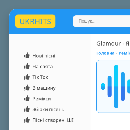
UKRHITS
Glamour - Я
Головна
-
Ремі
Нові пісні
На свята
Тік Ток
В машину
Ремікси
Збірки пісень
Пісні створені ШІ