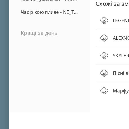
Схожі за зм
Час рікою пливе - NE_TVOYA_MRIYA
LEGENI
Кращі за день
ALEXNO
SKYLER
Пісні в
Марфуш