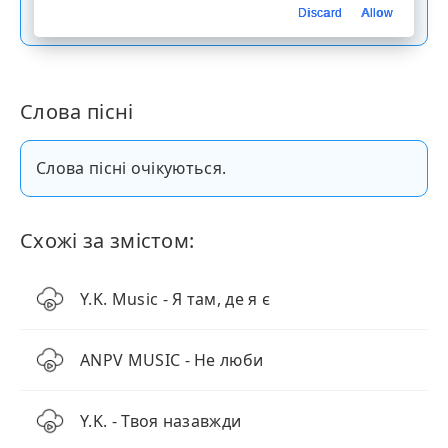
Скачати пісню
Discard
Allow
Слова пісні
Слова пісні очікуються.
Схожі за змістом:
Y.K. Music - Я там, де я є
ANPV MUSIC - Не люби
Y.K. - Твоя назавжди