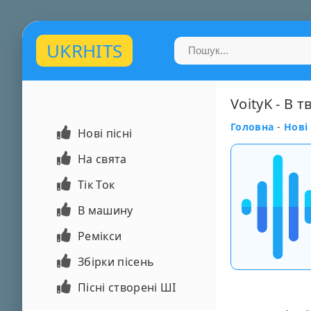
UKRHITS
VoityK - В т
Головна
-
Нові 
Нові пісні
На свята
Тік Ток
В машину
Ремікси
Збірки пісень
Пісні створені ШІ