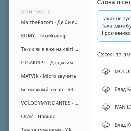
Слова пісні
Хіти тижня
Таких не зус
MaizheRazom - Де би я не був
Така одна б
І розчинився
KUMY - Тихий вечір
Таких як я вже на світі нема - А. Малярник
Схожі за зм
GIGAKRIPT - Дощитиме зима
MOLODI
MATVIK - Місто звучить
Влад К
Безмежний океан - R3phase
VOLODYMYR DANTES - Просто кохаю (REMIX)
IVAN L
СКАЙ - Навіщо
Влад К
Там за туманами - Y.K. Music