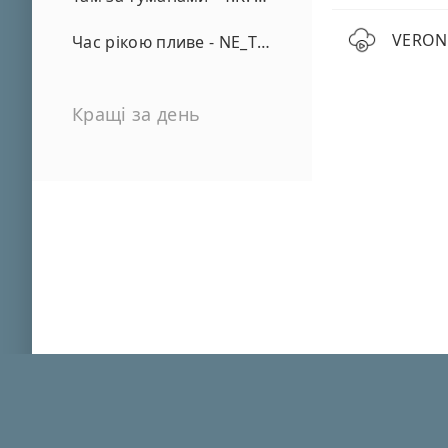
VERONI
Час рікою пливе - NE_TVOYA_MRIYA
Кращі за день