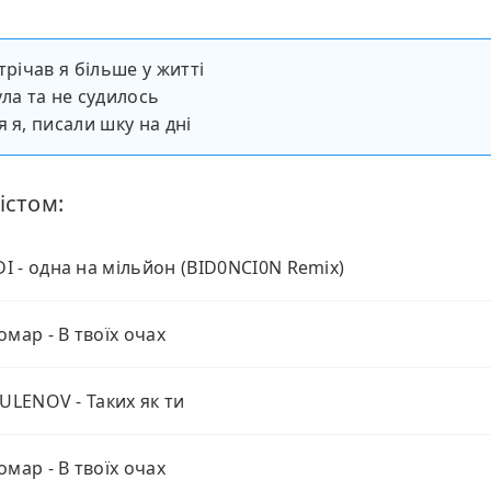
трічав я більше у житті
ула та не судилось
 я, писали шку на дні
істом:
 - одна на мільйон (BID0NCI0N Remix)
омар - В твоїх очах
IULENOV - Таких як ти
омар - В твоїх очах