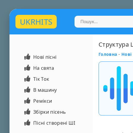
UKRHITS
Структура 
Головна
-
Нові 
Нові пісні
На свята
Тік Ток
В машину
Ремікси
Збірки пісень
Пісні створені ШІ