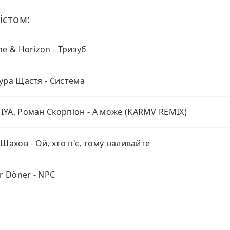
істом:
ne & Horizon - Тризуб
ура Щастя - Система
YA, Роман Скорпіон - А може (KARMV REMIX)
 Шахов - Ой, хто п'є, тому наливайте
er Döner - NPC