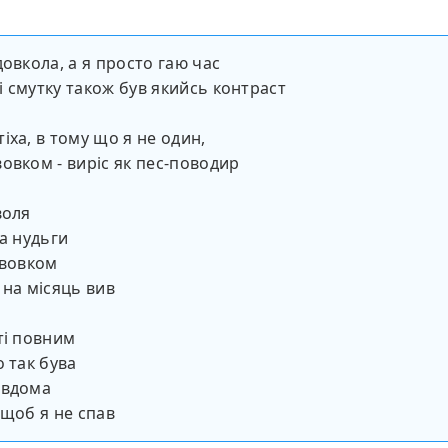
довкола, а я просто гаю час
 смутку також був якийсь контраст
іха, в тому що я не один,
овком - виріс як пес-поводир
воля
та нудьги
 вовком
 на місяць вив
ті повним
о так бува
 вдома
 щоб я не спав