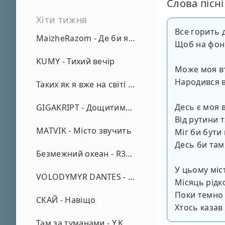
Слова пісні
Хіти тижня
Все горить 
MaizheRazom - Де би я не був
Щоб на фоні
KUMY - Тихий вечір
Може моя вт
Народився в
Таких як я вже на світі нема - А. Малярник
Десь є моя 
GIGAKRIPT - Дощитиме зима
Від рутини 
MATVIK - Місто звучить
Міг би бути
Десь би там
Безмежний океан - R3phase
У цьому міс
VOLODYMYR DANTES - Просто кохаю (REMIX)
Місяць рідк
Поки темно
СКАЙ - Навіщо
Хтось казав
Там за туманами - Y.K. Music