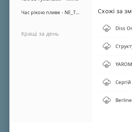
Схожі за зм
Час рікою пливе - NE_TVOYA_MRIYA
Diss O
Кращі за день
Структ
YAROMI
Сергій
Berlin