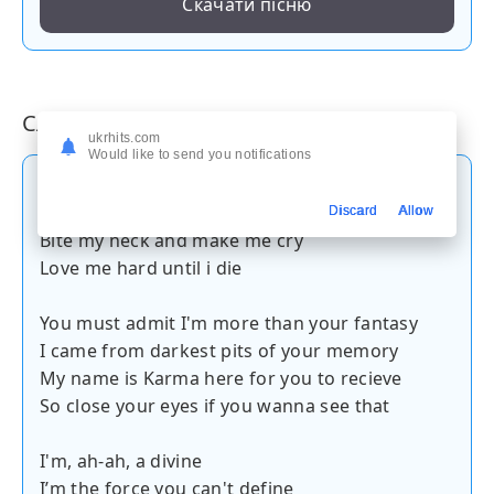
Скачати пісню
Слова пісні
ukrhits.com
Would like to send you notifications
Love me hard until i die
(Aaah, Aaah, Aaah)
Discard
Allow
Bite my neck and make me cry
Love me hard until i die
You must admit I'm more than your fantasy
I came from darkest pits of your memory
My name is Karma here for you to recieve
So close your eyes if you wanna see that
I'm, ah-ah, a divine
I’m the force you can't define