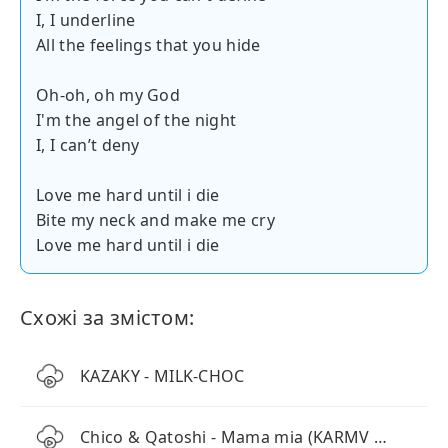
I, I underline
All the feelings that you hide
Oh-oh, oh my God
I'm the angel of the night
I, I can’t deny
Love me hard until i die
Bite my neck and make me cry
Love me hard until i die
Схожі за змістом:
KAZAKY - MILK-CHOC
Chico & Qatoshi - Mama mia (KARMV REMIX)