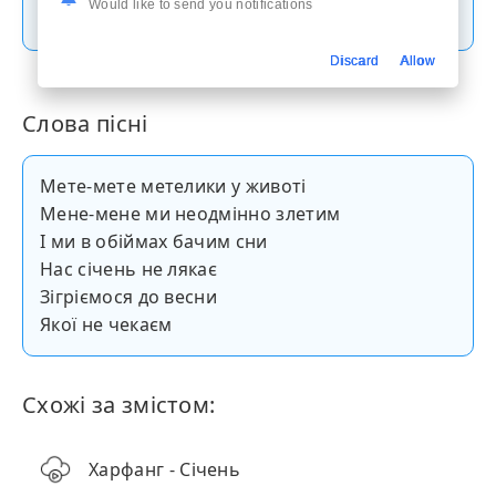
Скачати пісню
Would like to send you notifications
Discard
Allow
Слова пісні
Мете-мете метелики у животі
Мене-мене ми неодмінно злетим
І ми в обіймах бачим сни
Нас січень не лякає
Зігріємося до весни
Якої не чекаєм
Схожі за змістом:
Харфанг - Січень