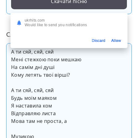
Скачати пісню
ukrhits.com
Would like to send you notifications
Слова пісні
Discard
Allow
А ти сяй, сяй, сяй
Мені стежкою поки мешкаю
На самім дні душі
Кому летять твої вірші?
А ти сяй, сяй, сяй
Будь моїм маяком
Я наставила ком
Відправляю листа
Мова там не проста, а
Музикою