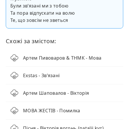
Були звʼязані ми з тобою
Та пора відпускати на волю
Те, що зовсім не зветься
Схожі за змістом:
Артем Пивоваров & ТНМК - Мова
Exstas - Звʼязані
Артем Шаповалов - Вікторія
МОВА ЖЕСТІВ - Помилка
Пісня - Вікторія вогонь (natalii.kyz)