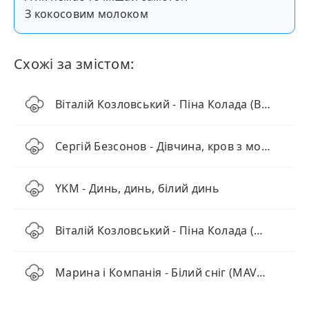
З кокосовим молоком
Схожі за змістом:
Віталій Козловський - Піна Колада (BID0NCI0N REMIX)
Сергій Безсонов - Дівчина, кров з молоком
YKM - Динь, динь, білий динь
Віталій Козловський - Піна Колада (Повна версія)
Марина і Компанія - Білий сніг (MAVER Remix)