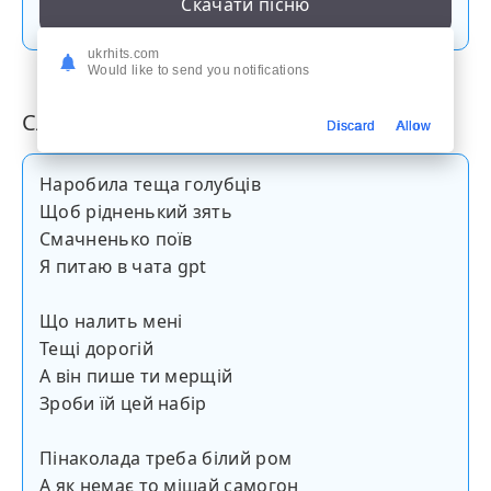
Скачати пісню
ukrhits.com
Would like to send you notifications
Слова пісні
Discard
Allow
Наробила теща голубців
Щоб рідненький зять
Смачненько поїв
Я питаю в чата gpt
Що налить мені
Тещі дорогій
А він пише ти мерщій
Зроби їй цей набір
Пінаколада треба білий ром
А як немає то мішай самогон