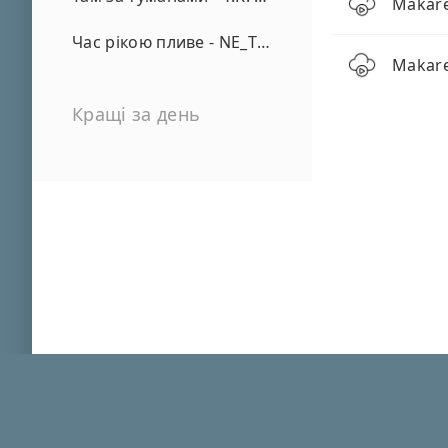
Makare
Час рікою пливе - NE_TVOYA_MRIYA
Makare
Кращі за день