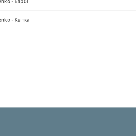
nko - Барбі
nko - Квітка