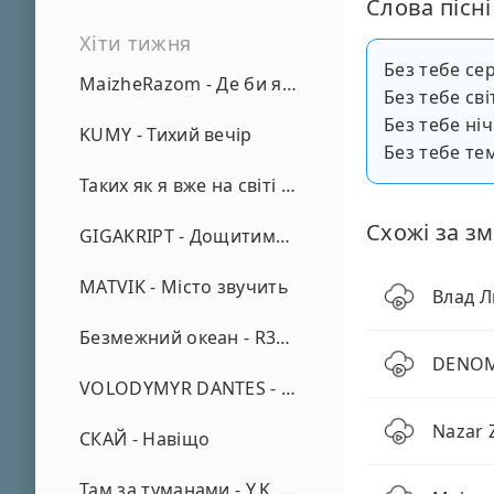
Слова пісні
Хіти тижня
Без тебе се
MaizheRazom - Де би я не був
Без тебе св
Без тебе ніч
KUMY - Тихий вечір
Без тебе т
Таких як я вже на світі нема - А. Малярник
Схожі за зм
GIGAKRIPT - Дощитиме зима
MATVIK - Місто звучить
Влад Л
Безмежний океан - R3phase
DENOMA
VOLODYMYR DANTES - Просто кохаю (REMIX)
Nazar 
СКАЙ - Навіщо
Там за туманами - Y.K. Music