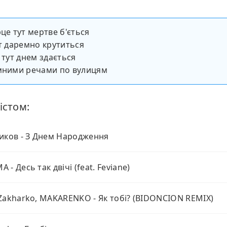
рце тут мертве б'ється
іт даремно крутиться
 тут днем здається
емними речами по вулицям
істом:
иков - З Днем Народження
 - Десь так двічі (feat. Feviane)
Zakharko, MAKARENKO - Як тобі? (BIDONCION REMIX)