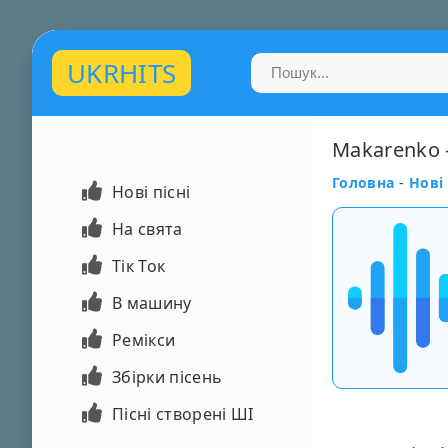
UKRHITS
Makarenko -
Головна
-
Нові 
Нові пісні
На свята
Тік Ток
В машину
Ремікси
Збірки пісень
Пісні створені ШІ