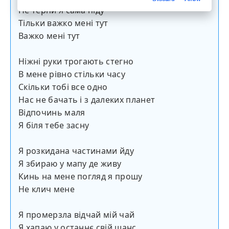
Не терпи я сама піду
Тільки важко мені тут
Важко мені тут
Ніжні руки трогають стегно
В мене рівно стільки часу
Скільки тобі все одно
Нас не бачать і з далеких планет
Відпочинь маля
Я біля тебе засну
Я розкидана частинами йду
Я збираю у мапу де живу
Кинь на мене погляд я прошу
Не клич мене
Я промерзла відчай мій чай
Я хапаю у останнє свій шанс