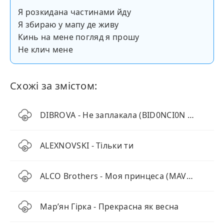
Я розкидана частинами йду
Я збираю у мапу де живу
Кинь на мене погляд я прошу
Не клич мене
Схожі за змістом:
DIBROVA - Не заплакала (BID0NCI0N Remix)
ALEXNOVSKI - Тільки ти
ALCO Brothers - Моя принцеса (MAVER Remix)
Марʼян Гірка - Прекрасна як весна