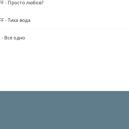
F - Просто любов?
F - Тиха вода
 - Все одно