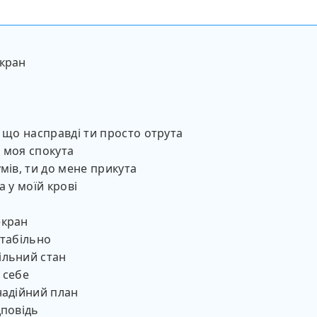
екран
, що насправді ти просто отрута
 моя спокута
умів, ти до мене прикута
а у моїй крові
екран
стабільно
ільний стан
 себе
надійний план
дповідь