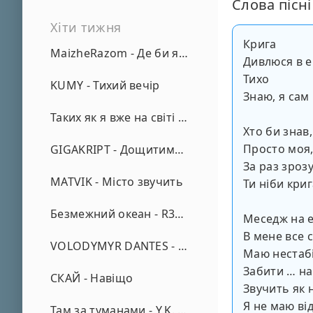
Слова пісні
Хіти тижня
Крига
MaizheRazom - Де би я не був
Дивлюся в 
Тихо
KUMY - Тихий вечір
Знаю, я сам
Таких як я вже на світі нема - А. Малярник
Хто би знав
Просто моя,
GIGAKRIPT - Дощитиме зима
За раз зроз
MATVIK - Місто звучить
Ти ніби криг
Безмежний океан - R3phase
Меседж на 
В мене все 
VOLODYMYR DANTES - Просто кохаю (REMIX)
Маю нестаб
Забити … на
СКАЙ - Навіщо
Звучить як 
Я не маю ві
Там за туманами - Y.K. Music