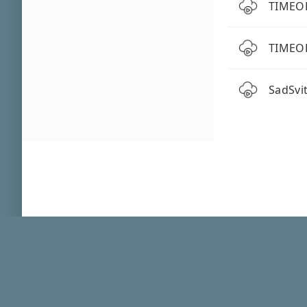
TIMEOF
TIMEOF
SadSvit