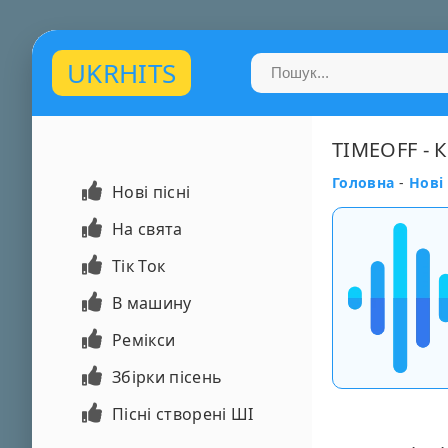
UKRHITS
TIMEOFF - 
Головна
-
Нові 
Нові пісні
На свята
Тік Ток
В машину
Ремікси
Збірки пісень
Пісні створені ШІ