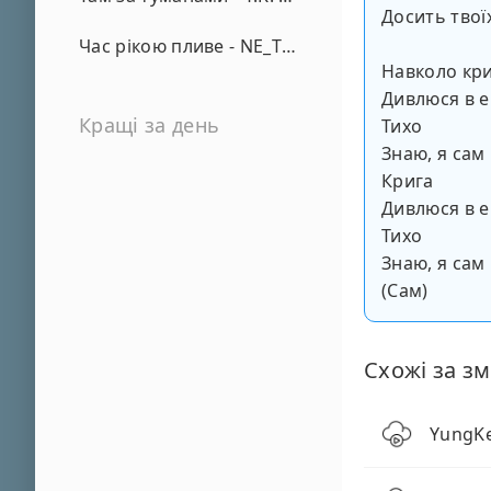
Досить твої
Час рікою пливе - NE_TVOYA_MRIYA
Навколо кр
Дивлюся в 
Кращі за день
Тихо
Знаю, я сам
Крига
Дивлюся в 
Тихо
Знаю, я сам
(Сам)
Схожі за зм
YungKe