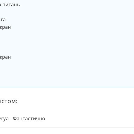
х питань
ига
екран
екран
істом:
rya - Фантастично